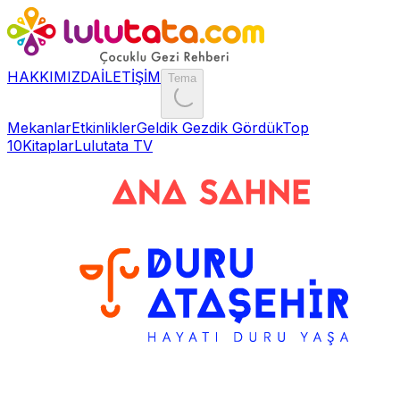
HAKKIMIZDA
İLETİŞİM
Tema
Mekanlar
Etkinlikler
Geldik Gezdik Gördük
Top
10
Kitaplar
Lulutata TV