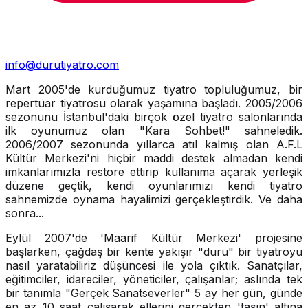
info@durutiyatro.com
Mart 2005'de kurduğumuz tiyatro topluluğumuz, bir
repertuar tiyatrosu olarak yaşamına başladı. 2005/2006
sezonunu İstanbul'daki birçok özel tiyatro salonlarında
ilk oyunumuz olan "Kara Sohbet!" sahneledik.
2006/2007 sezonunda yıllarca atıl kalmış olan A.F.L
Kültür Merkezi'ni hiçbir maddi destek almadan kendi
imkanlarımızla restore ettirip kullanıma açarak yerleşik
düzene geçtik, kendi oyunlarımızı kendi tiyatro
sahnemizde oynama hayalimizi gerçekleştirdik. Ve daha
sonra...
Eylül 2007'de 'Maarif Kültür Merkezi' projesine
başlarken, çağdaş bir kente yakışır "duru" bir tiyatroyu
nasıl yaratabiliriz düşüncesi ile yola çıktık. Sanatçılar,
eğitimciler, idareciler, yöneticiler, çalışanlar; aslında tek
bir tanımla "Gerçek Sanatseverler" 5 ay her gün, günde
en az 10 saat çalışarak ellerini gerçekten 'taşın' altına