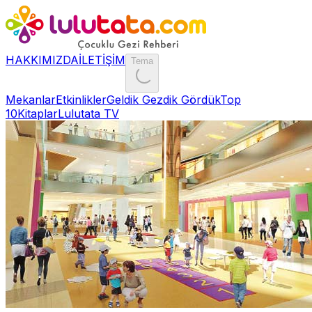
HAKKIMIZDA
İLETİŞİM
Tema
Mekanlar
Etkinlikler
Geldik Gezdik Gördük
Top
10
Kitaplar
Lulutata TV