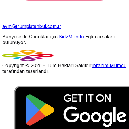
avm@trumpistanbul.com.tr
Bünyesinde Çocuklar için
KidzMondo
Eğlence alanı
bulunuyor.
Copyright ©
2026
- Tüm Hakları Saklıdır
Ibrahim Mumcu
tarafından tasarlandı.