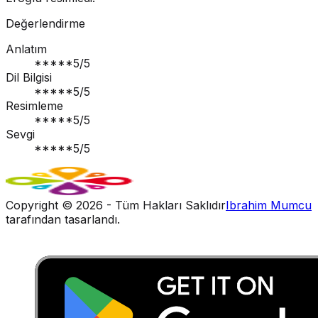
Değerlendirme
Anlatım
*****
5
/5
Dil Bilgisi
*****
5
/5
Resimleme
*****
5
/5
Sevgi
*****
5
/5
Copyright ©
2026
- Tüm Hakları Saklıdır
Ibrahim Mumcu
tarafından tasarlandı.