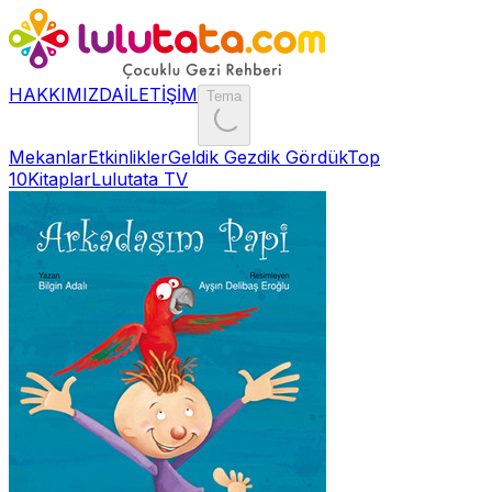
HAKKIMIZDA
İLETİŞİM
Tema
Mekanlar
Etkinlikler
Geldik Gezdik Gördük
Top
10
Kitaplar
Lulutata TV