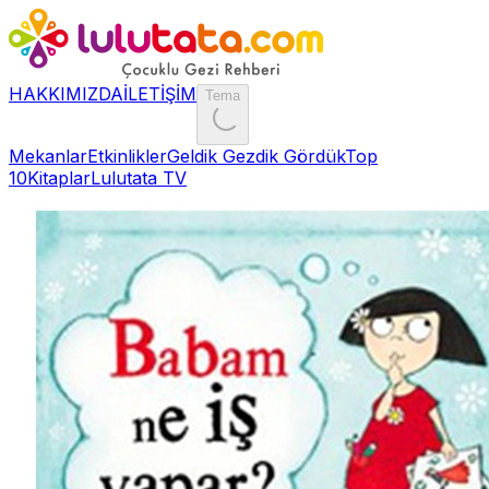
HAKKIMIZDA
İLETİŞİM
Tema
Mekanlar
Etkinlikler
Geldik Gezdik Gördük
Top
10
Kitaplar
Lulutata TV