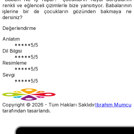
renkli ve eğlenceli çizimlerle bize yansıtıyor. Babalarının
işlerine bir de çocukların gözünden bakmaya ne
dersiniz?
Değerlendirme
Anlatım
*****
5
/5
Dil Bilgisi
*****
5
/5
Resimleme
*****
5
/5
Sevgi
*****
5
/5
Copyright ©
2026
- Tüm Hakları Saklıdır
Ibrahim Mumcu
tarafından tasarlandı.