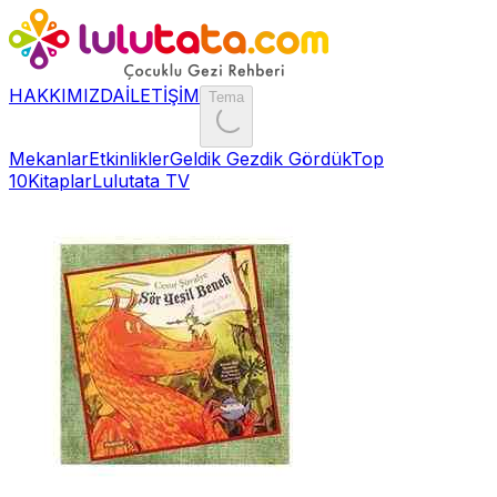
HAKKIMIZDA
İLETİŞİM
Tema
Mekanlar
Etkinlikler
Geldik Gezdik Gördük
Top
10
Kitaplar
Lulutata TV