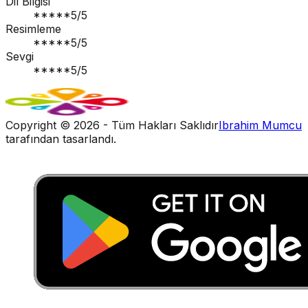
Dil Bilgisi
*****
5
/5
Resimleme
*****
5
/5
Sevgi
*****
5
/5
Copyright ©
2026
- Tüm Hakları Saklıdır
Ibrahim Mumcu
tarafından tasarlandı.