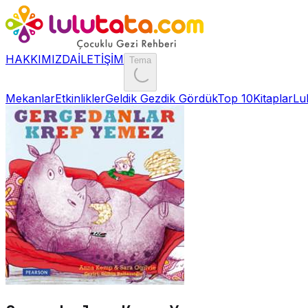
HAKKIMIZDA
İLETİŞİM
Tema
Mekanlar
Etkinlikler
Geldik Gezdik Gördük
Top 10
Kitaplar
Lu