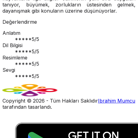
tanıyor, büyümek, zorlukların üstesinden gelmek,
dayanışmak gibi konuların üzerine düşünüyorlar.
Değerlendirme
Anlatım
*****
5
/5
Dil Bilgisi
*****
5
/5
Resimleme
*****
5
/5
Sevgi
*****
5
/5
Copyright ©
2026
- Tüm Hakları Saklıdır
Ibrahim Mumcu
tarafından tasarlandı.