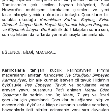
Tomlinson’ın çok sevilen hayvan hikâyeleri, Paul
Howard’ın muhteşem karakalem çizimleri ve yeni
tasarımlarıyla yeniden okurlarla buluştu. Çocukların bir
solukta okuduğu
Karanlıktan Korkan Baykuş, Evine
Dönmek İsteyen Kedi, Hayatı Keşfetmek İsteyen Penguen
ve Büyümek İsteyen Goril
adlı ilk dört kitaptan sonra seri,
son üç kitabın da raflarda yerini almasıyla tamamlandı.
EĞLENCE, BİLGİ, MACERA…
Karıncalarla tanışan küçük karıncayiyen Pim’im
maceralarını anlatan
Karıncanın Ne Olduğunu Bilmeyen
Karıncayiyen,
bir aile kurmak isteyen çil tavuk Hilda’nın
öyküsüyle
Pes Etmeyen Tavuk
ve sorularına yanıt
arayan yavru susamuru Pat’ı anlatan
Merak Eden
Susamuru
ile serinin son üç kitabı, 7 yaş ve üzeri
çocuklar için yayımlandı. Çocuklar bu eğlence, bilgi ve
macera dolu öykülerle kitap okumanın zevkine varırken,
hayvanlarla ilgili bilgiler edinmenin yanı sıra duyguları