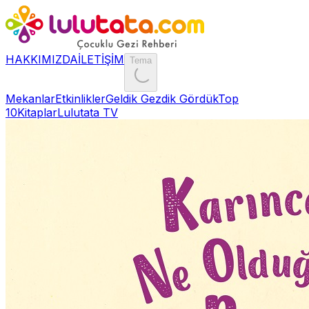
HAKKIMIZDA
İLETİŞİM
Tema
Mekanlar
Etkinlikler
Geldik Gezdik Gördük
Top
10
Kitaplar
Lulutata TV