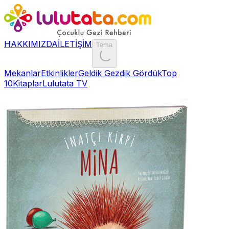
HAKKIMIZDA
İLETİŞİM
Tema
Mekanlar
Etkinlikler
Geldik Gezdik Gördük
Top
10
Kitaplar
Lulutata TV