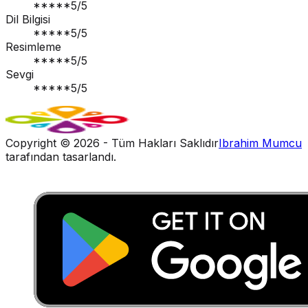
*****
5
/5
Dil Bilgisi
*****
5
/5
Resimleme
*****
5
/5
Sevgi
*****
5
/5
Copyright ©
2026
- Tüm Hakları Saklıdır
Ibrahim Mumcu
tarafından tasarlandı.