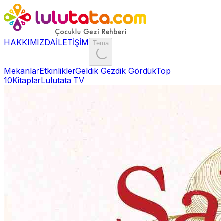
HAKKIMIZDA
İLETİŞİM
Tema
Mekanlar
Etkinlikler
Geldik Gezdik Gördük
Top
10
Kitaplar
Lulutata TV