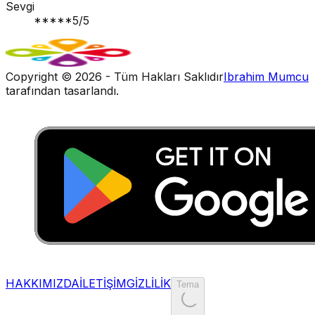
Sevgi
*****
5
/5
Copyright ©
2026
- Tüm Hakları Saklıdır
Ibrahim Mumcu
tarafından tasarlandı.
HAKKIMIZDA
İLETİŞİM
GİZLİLİK
Tema