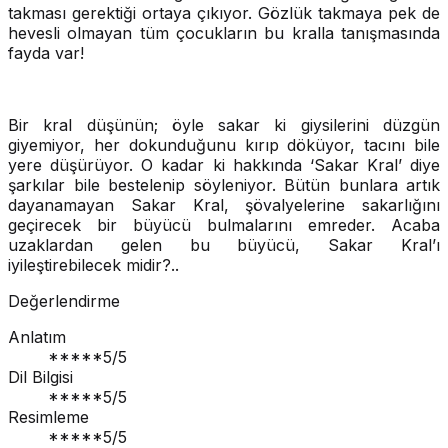
takması gerektiği ortaya çıkıyor. Gözlük takmaya pek de
hevesli olmayan tüm çocukların bu kralla tanışmasında
fayda var!
Bir kral düşünün; öyle sakar ki giysilerini düzgün
giyemiyor, her dokunduğunu kırıp döküyor, tacını bile
yere düşürüyor. O kadar ki hakkında ‘Sakar Kral’ diye
şarkılar bile bestelenip söyleniyor. Bütün bunlara artık
dayanamayan Sakar Kral, şövalyelerine sakarlığını
geçirecek bir büyücü bulmalarını emreder. Acaba
uzaklardan gelen bu büyücü, Sakar Kral’ı
iyileştirebilecek midir?..
Değerlendirme
Anlatım
*****
5
/5
Dil Bilgisi
*****
5
/5
Resimleme
*****
5
/5