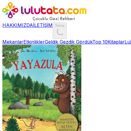
HAKKIMIZDA
İLETİŞİM
Tema
Mekanlar
Etkinlikler
Geldik Gezdik Gördük
Top 10
Kitaplar
Lu